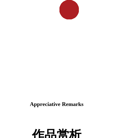
Appreciative Remarks
作品赏析