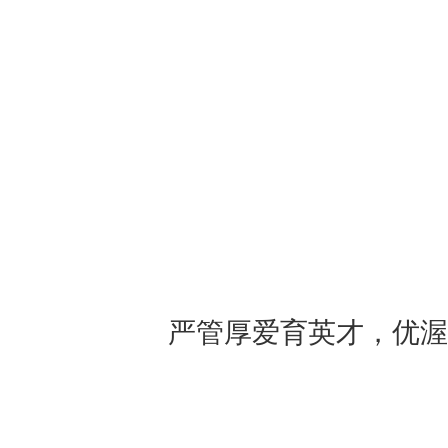
严管厚爱育英才，优渥